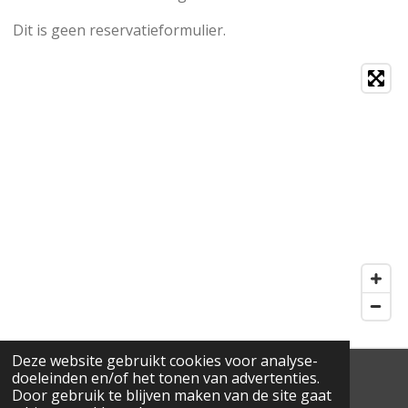
Dit is geen reservatieformulier.
Deze website gebruikt cookies voor analyse-
doeleinden en/of het tonen van advertenties.
© 1971 - 2025 Kapsalon Maxim
Door gebruik te blijven maken van de site gaat