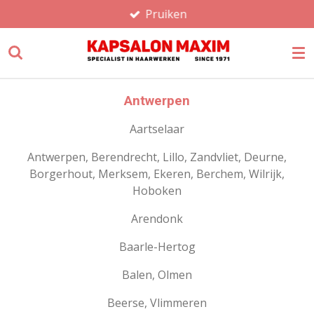
Pruiken
Ga
direct
naar
de
hoofdinhoud
Antwerpen
Aartselaar
Antwerpen, Berendrecht, Lillo, Zandvliet, Deurne,
Borgerhout, Merksem, Ekeren, Berchem, Wilrijk,
Hoboken
Arendonk
Baarle-Hertog
Balen, Olmen
Beerse, Vlimmeren