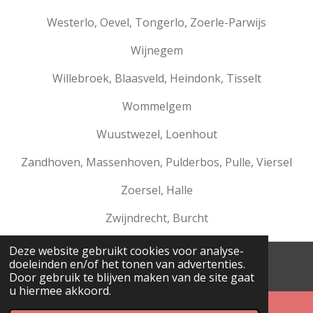
Westerlo, Oevel, Tongerlo, Zoerle-Parwijs
Wijnegem
Willebroek, Blaasveld, Heindonk, Tisselt
Wommelgem
Wuustwezel, Loenhout
Zandhoven, Massenhoven, Pulderbos, Pulle, Viersel
Zoersel, Halle
Zwijndrecht, Burcht
Deze website gebruikt cookies voor analyse-
doeleinden en/of het tonen van advertenties.
© 1971 - 2025 Kapsalon Maxim
Door gebruik te blijven maken van de site gaat
u hiermee akkoord.